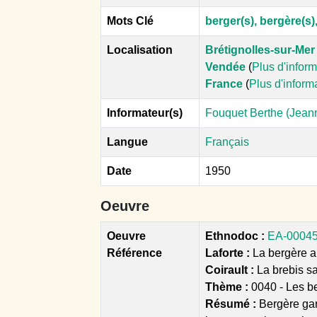
Mots Clé
berger(s), bergère(s)
Localisation
Brétignolles-sur-Mer
Vendée
(
Plus d'infor
France
(
Plus d'inform
Informateur(s)
Fouquet Berthe (Jeann
Langue
Français
Date
1950
Oeuvre
Oeuvre
Ethnodoc :
EA-00045 
Référence
Laforte :
La bergère aux
Coirault :
La brebis s
Thème :
0040 - Les be
Résumé :
Bergère gar