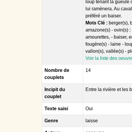
loup tenant la gueule
lui ramènera. Au cavalie
préféré un baiser.
Mots Clé :
berger(s), b
amazone(s) - ovin(s) :
amourettes, - baiser, em
fougère(s) - laine - lou
vallon(s), vallée(s) - pl
Voir la liste des oeuvr
Nombre de
14
couplets
Incipit du
Entre la rivière et les 
couplet
Texte saisi
Oui
Genre
laisse