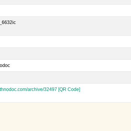
_6632ic
odoc
-ethnodoc.com/archive/32497
[QR Code]