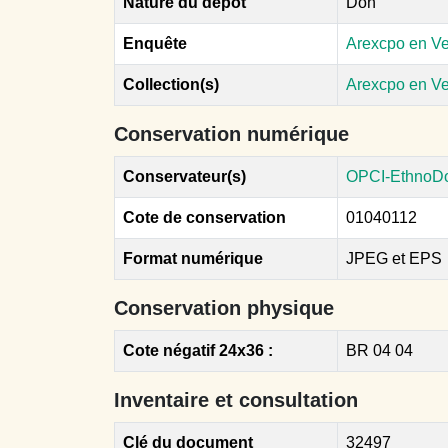
Nature du dépôt
Don
Enquête
Arexcpo en V
Collection(s)
Arexcpo en V
Conservation numérique
Conservateur(s)
OPCI-EthnoD
Cote de conservation
01040112
Format numérique
JPEG et EPS
Conservation physique
Cote négatif 24x36 :
BR 04 04
Inventaire et consultation
Clé du document
32497