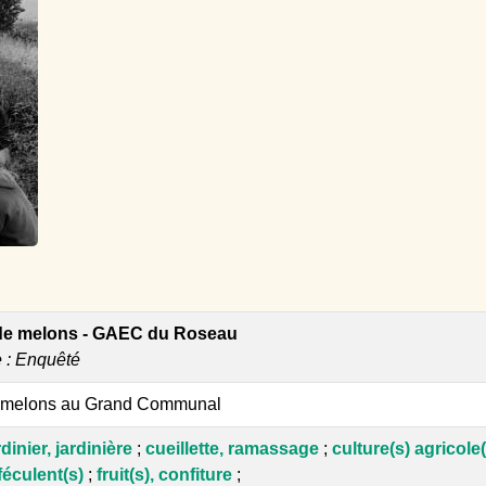
 de melons - GAEC du Roseau
e : Enquêté
s melons au Grand Communal
dinier, jardinière
;
cueillette, ramassage
;
culture(s) agricole(
féculent(s)
;
fruit(s), confiture
;