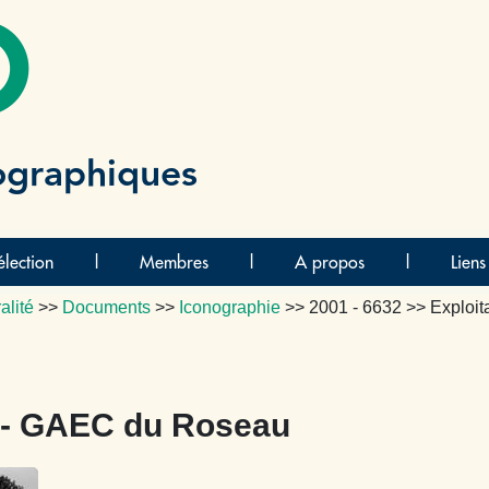
O
ographiques
lection
|
Membres
|
A propos
|
Liens
alité
>>
Documents
>>
Iconographie
>>
2001 - 6632
>> Exploi
s - GAEC du Roseau