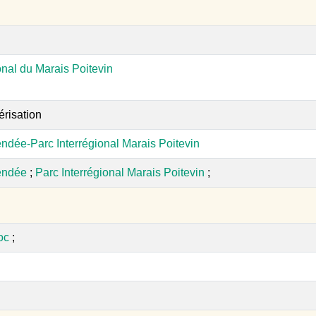
onal du Marais Poitevin
érisation
ndée-Parc Interrégional Marais Poitevin
endée
;
Parc Interrégional Marais Poitevin
;
oc
;