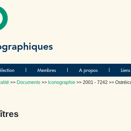
O
ographiques
lection
|
Membres
|
A propos
|
Liens
alité
>>
Documents
>>
Iconographie
>>
2001 - 7242
>> Ostréicu
îtres