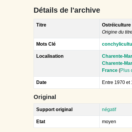
Détails de l'archive
Titre
Ostréiculture 
Origine du titr
Mots Clé
conchylicult
Localisation
Charente-Mar
Charente-Mar
France
(
Plus 
Date
Entre 1970 et
Original
Support original
négatif
Etat
moyen