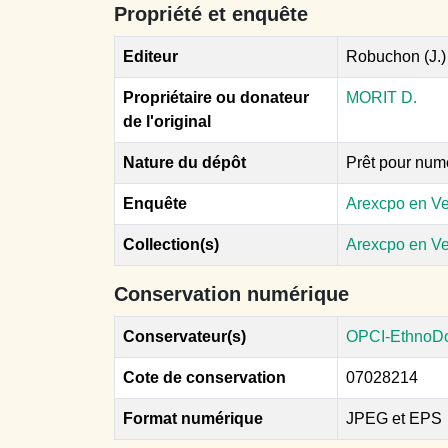
Propriété et enquête
Editeur
Robuchon (J.) 
Propriétaire ou donateur
MORIT D.
de l'original
Nature du dépôt
Prêt pour num
Enquête
Arexcpo en V
Collection(s)
Arexcpo en V
Conservation numérique
Conservateur(s)
OPCI-EthnoD
Cote de conservation
07028214
Format numérique
JPEG et EPS