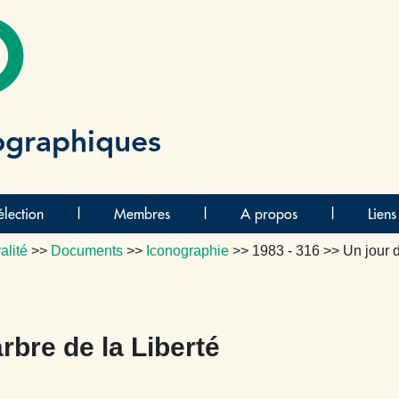
O
ographiques
lection
|
Membres
|
A propos
|
Liens
alité
>>
Documents
>>
Iconographie
>>
1983 - 316
>> Un jour d
rbre de la Liberté