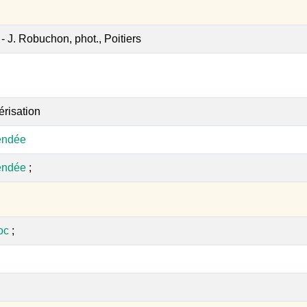
- J. Robuchon, phot., Poitiers
érisation
endée
endée
;
oc
;