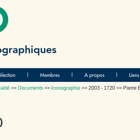
O
ographiques
lection
|
Membres
|
A propos
|
Liens
alité
>>
Documents
>>
Iconographie
>>
2003 - 1720
>> Pierre
)