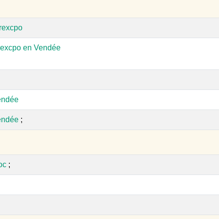
Arexcpo
rexcpo en Vendée
endée
endée
;
oc
;