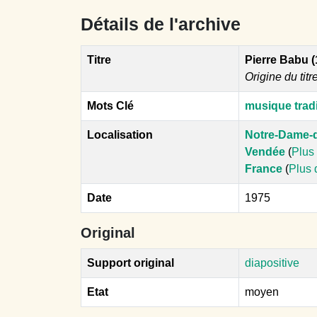
Détails de l'archive
Titre
Pierre Babu 
Origine du titr
Mots Clé
musique tradi
Localisation
Notre-Dame-d
Vendée
(
Plus 
France
(
Plus 
Date
1975
Original
Support original
diapositive
Etat
moyen