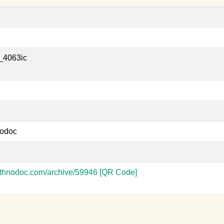
_4063ic
odoc
-ethnodoc.com/archive/59946
[QR Code]