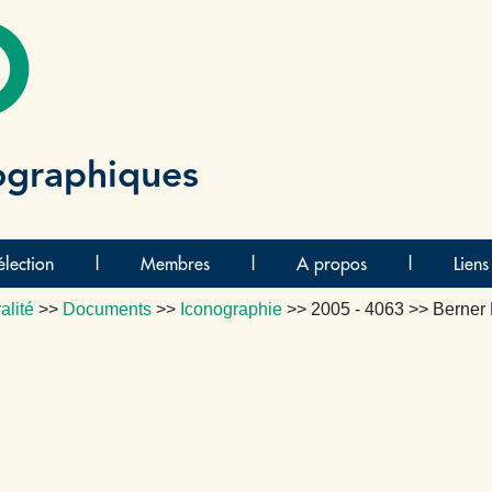
O
ographiques
lection
|
Membres
|
A propos
|
Liens
alité
>>
Documents
>>
Iconographie
>>
2005 - 4063
>> Berner