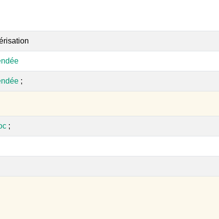
érisation
endée
endée
;
oc
;