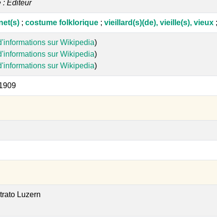
e : Editeur
net(s)
;
costume folklorique
;
vieillard(s)(de), vieille(s), vieux
d'informations sur Wikipedia
)
d'informations sur Wikipedia
)
d'informations sur Wikipedia
)
 1909
ustrato Luzern