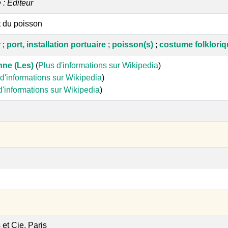
e : Editeur
 du poisson
r
;
port, installation portuaire
;
poisson(s)
;
costume folklori
nne (Les)
(
Plus d'informations sur Wikipedia
)
d'informations sur Wikipedia
)
d'informations sur Wikipedia
)
s et Cie, Paris