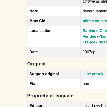
Origine du titr
Note
débarquement
Mots Clé
pêche en me
Localisation
Sables-d'Olo
Vendée
(
Plus 
France
(
Plus 
Date
1907cp
Original
Support original
carte postale
Etat
bon
Propriété et enquête
Editeur
L.L. - Lévy Fil