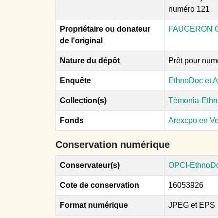
numéro 121
Propriétaire ou donateur
FAUGERON G
de l'original
Nature du dépôt
Prêt pour num
Enquête
EthnoDoc et A
Collection(s)
Témonia-Ethn
Fonds
Arexcpo en V
Conservation numérique
Conservateur(s)
OPCI-EthnoD
Cote de conservation
16053926
Format numérique
JPEG et EPS