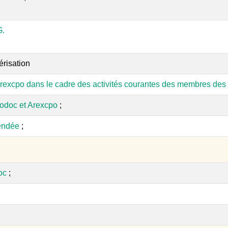
.
érisation
rexcpo dans le cadre des activités courantes des membres des 
odoc et Arexcpo
;
endée
;
oc
;