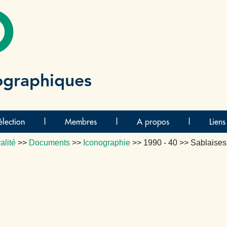
O
ographiques
lection
|
Membres
|
A propos
|
Liens
alité
>>
Documents
>>
Iconographie
>>
1990 - 40
>> Sablaises 