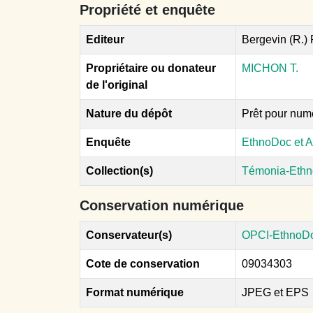
Propriété et enquête
Editeur
Bergevin (R.)
Propriétaire ou donateur
MICHON T.
de l'original
Nature du dépôt
Prêt pour num
Enquête
EthnoDoc et A
Collection(s)
Témonia-Ethn
Conservation numérique
Conservateur(s)
OPCI-EthnoD
Cote de conservation
09034303
Format numérique
JPEG et EPS