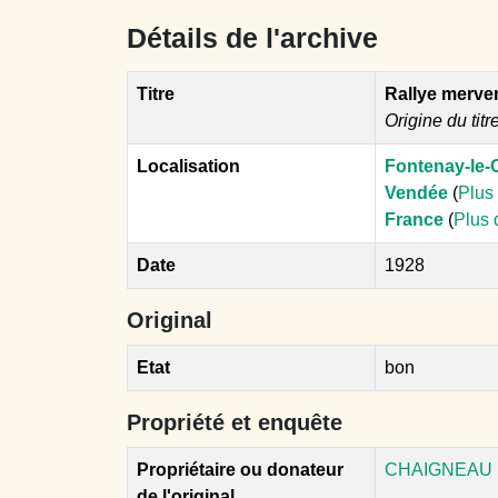
Détails de l'archive
Titre
Rallye merven
Origine du titr
Localisation
Fontenay-le
Vendée
(
Plus 
France
(
Plus 
Date
1928
Original
Etat
bon
Propriété et enquête
Propriétaire ou donateur
CHAIGNEAU 
de l'original