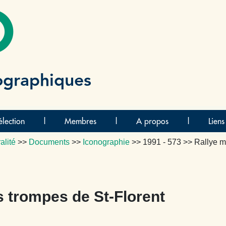
O
ographiques
lection
|
Membres
|
A propos
|
Liens
alité
>>
Documents
>>
Iconographie
>>
1991 - 573
>> Rallye m
s trompes de St-Florent