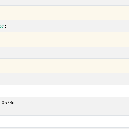
oc
;
_0573ic