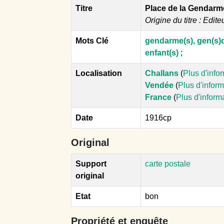
Titre
Place de la Gendarm
Origine du titre : Edite
Mots Clé
gendarme(s), gen(s)d
enfant(s)
;
Localisation
Challans
(
Plus d'info
Vendée
(
Plus d'infor
France
(
Plus d'inform
Date
1916cp
Original
Support
carte postale
original
Etat
bon
Propriété et enquête