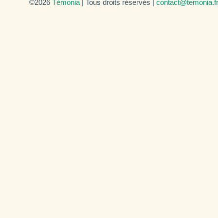
©2026
Témonia
| Tous droits réservés |
contact@temonia.f