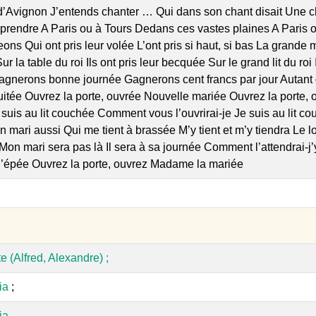
 d’Avignon J’entends chanter … Qui dans son chant disait Une
 prendre A Paris ou à Tours Dedans ces vastes plaines A Paris
geons Qui ont pris leur volée L’ont pris si haut, si bas La grande
r la table du roi Ils ont pris leur becquée Sur le grand lit du ro
agnerons bonne journée Gagnerons cent francs par jour Autant d
nuitée Ouvrez la porte, ouvrée Nouvelle mariée Ouvrez la port
Je suis au lit couchée Comment vous l’ouvrirai-je Je suis au lit 
 mari aussi Qui me tient à brassée M’y tient et m’y tiendra Le 
Mon mari sera pas là Il sera à sa journée Comment l’attendrai-j’
 l’épée Ouvrez la porte, ouvrez Madame la mariée
 (Alfred, Alexandre) ;
ia
;
ia