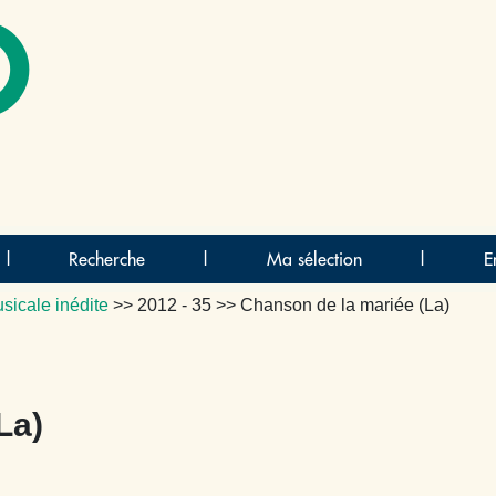
O
|
Recherche
|
Ma sélection
|
E
sicale inédite
>>
2012 - 35
>> Chanson de la mariée (La)
La)