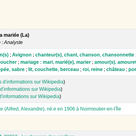
a mariée (La)
e : Analyste
n(s)
;
Avignon
;
chanteur(s), chant, chanson, chansonnette
coucher
;
mariage : mari, marié(e), marier
;
amour(s), amouret
épée, sabre
;
lit, couchette, berceau
;
roi, reine
;
château
;
por
s d'informations sur Wikipedia
)
d'informations sur Wikipedia
)
d'informations sur Wikipedia
)
 (Alfred, Alexandre), né.e en 1906 à Noirmoutier-en-l'Île