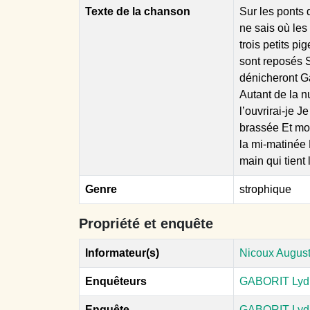
Texte de la chanson
Sur les ponts
ne sais où les
trois petits pi
sont reposés Su
dénicheront G
Autant de la 
l’ouvrirai-je 
brassée Et mon
la mi-matinée 
main qui tient
Genre
strophique
Propriété et enquête
Informateur(s)
Nicoux Auguste
Enquêteurs
GABORIT Lyd
Enquête
GABORIT Lyd