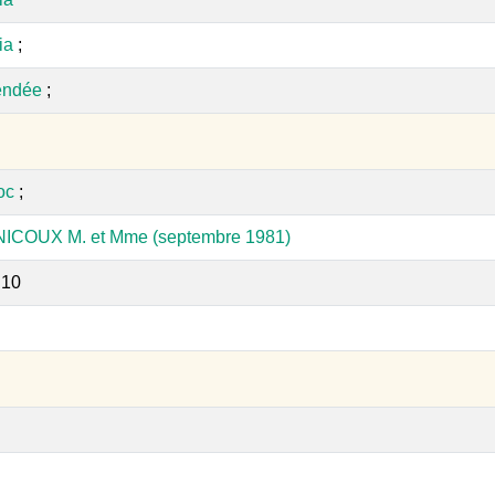
ia
;
endée
;
oc
;
 NICOUX M. et Mme (septembre 1981)
:10