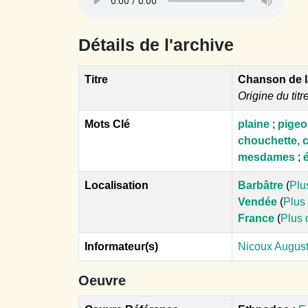
Détails de l'archive
Titre
Chanson de l
Origine du titr
Mots Clé
plaine
;
pigeo
chouchette, 
mesdames
;
Localisation
Barbâtre
(
Plu
Vendée
(
Plus 
France
(
Plus 
Informateur(s)
Nicoux Auguste
Oeuvre