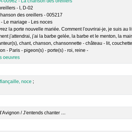
A-00962 - La chanson des oreillers
reillers - I, D-02
chanson des oreillers - 005217
 - Le mariage - Les noces
rez la porte nouvelle mariée. Comment l'ouvrirai-je, je suis au 
 j'attendrai, j'ai la barbe gelée, la barbe et le menton, la main
nteur(s), chant, chanson, chansonnette - château - lit, couchette
n - Paris - pigeon(s) - porte(s) - roi, reine -
es oeuvres
 fiançaille, noce
;
d'Avignon / J'entends chanter …