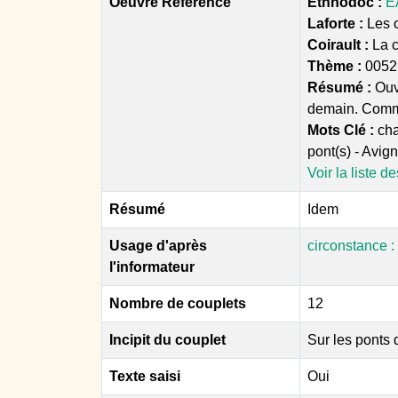
Oeuvre Référence
Ethnodoc :
E
Laforte :
Les o
Coirault :
La 
Thème :
0052
Résumé :
Ouv
demain. Comment
Mots Clé :
cha
pont(s) - Avigno
Voir la liste d
Résumé
Idem
Usage d'après
circonstance :
l'informateur
Nombre de couplets
12
Incipit du couplet
Sur les ponts 
Texte saisi
Oui