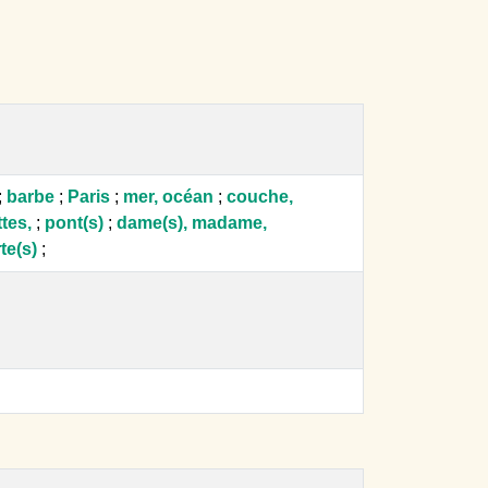
;
barbe
;
Paris
;
mer, océan
;
couche,
tes,
;
pont(s)
;
dame(s), madame,
te(s)
;