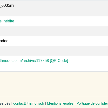
_0035mi
e inédite
odoc
-ethnodoc.com/archive/117858
[QR Code]
éservés |
contact@temonia.fr
|
Mentions légales
|
Politique de confiden