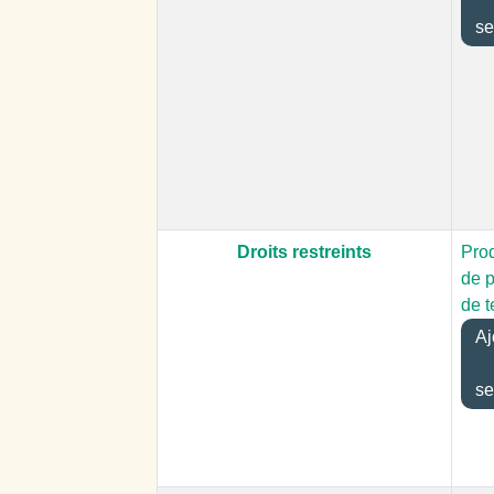
se
Droits restreints
Pro
de 
de t
Aj
se