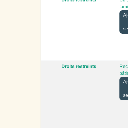
fami
Aj
se
Droits restreints
Rec
pâti
Aj
se