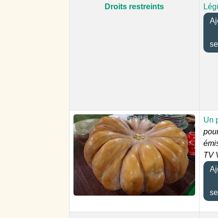
Droits restreints
Lég
Aj
se
Un p
pou
émi
TV 
Aj
se