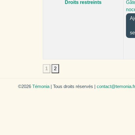
Droits restreints
Gât
noc
Aj
se
1
2
©2026
Témonia
| Tous droits réservés |
contact@temonia.f