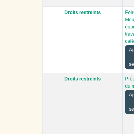
Droits restreints
Foir
Moui
équ
trav
café
Aj
se
Droits restreints
Pré
du 
Aj
se