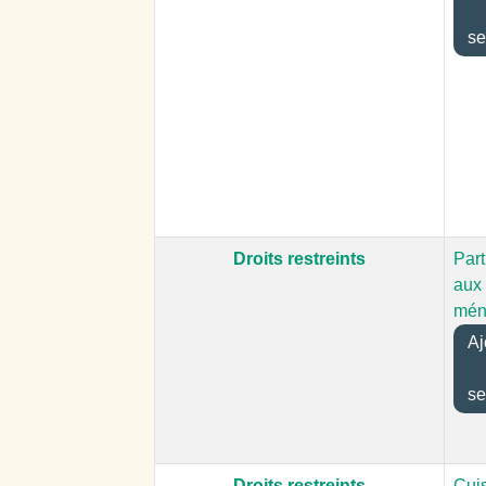
se
Droits restreints
Part
aux
mén
Aj
se
Droits restreints
Cui