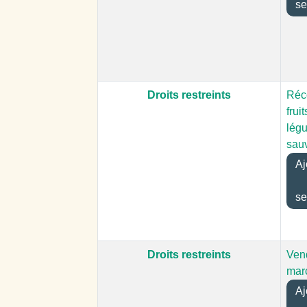
se
Droits restreints
Réc
fruit
lég
sau
Aj
se
Droits restreints
Ven
mar
Aj