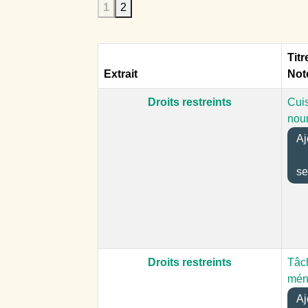
1
2
Titr
Extrait
Not
Droits restreints
Cuis
nour
Aj
se
Droits restreints
Tâc
mén
Aj