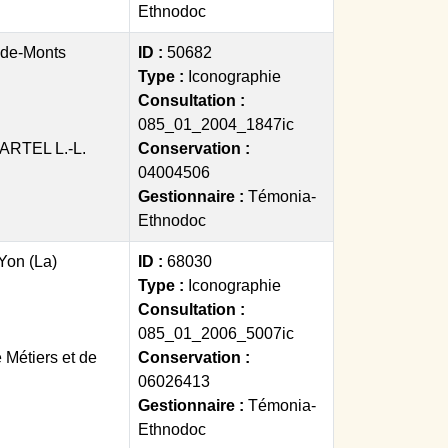
Ethnodoc
-de-Monts
ID :
50682
Type :
Iconographie
Consultation :
085_01_2004_1847ic
RTEL L.-L.
Conservation :
04004506
Gestionnaire :
Témonia-
Ethnodoc
Yon (La)
ID :
68030
Type :
Iconographie
Consultation :
085_01_2006_5007ic
Métiers et de
Conservation :
06026413
Gestionnaire :
Témonia-
Ethnodoc