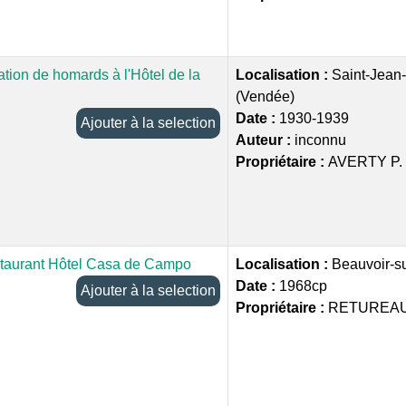
tion de homards à l'Hôtel de la
Localisation :
Saint-Jean
(Vendée)
Date :
1930-1939
Ajouter à la selection
Auteur :
inconnu
Propriétaire :
AVERTY P.
taurant Hôtel Casa de Campo
Localisation :
Beauvoir-s
Date :
1968cp
Ajouter à la selection
Propriétaire :
RETUREAU