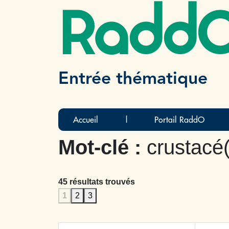
Radd
Entrée thématique
Accueil
|
Portail RaddO
Mot-clé :
crustacé(
45 résultats trouvés
1
2
3