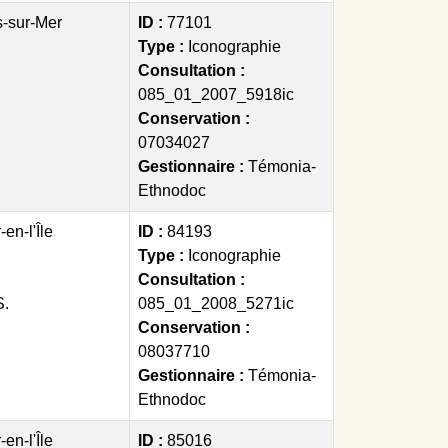
s-sur-Mer
ID :
77101
Type :
Iconographie
Consultation :
085_01_2007_5918ic
Conservation :
07034027
Gestionnaire :
Témonia-
Ethnodoc
en-l'Île
ID :
84193
Type :
Iconographie
Consultation :
.
085_01_2008_5271ic
Conservation :
08037710
Gestionnaire :
Témonia-
Ethnodoc
en-l'Île
ID :
85016