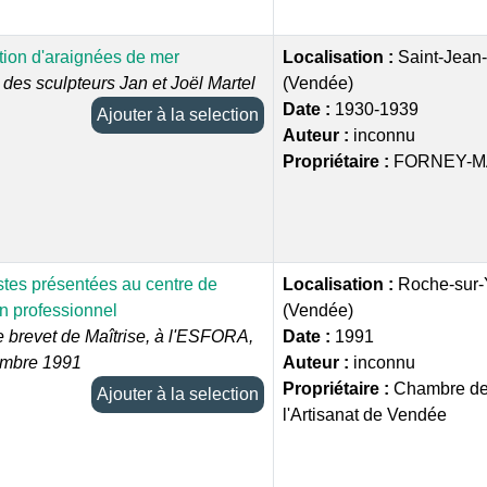
tion d'araignées de mer
Localisation :
Saint-Jean
des sculpteurs Jan et Joël Martel
(Vendée)
Date :
1930-1939
Ajouter à la selection
Auteur :
inconnu
Propriétaire :
FORNEY-MA
tes présentées au centre de
Localisation :
Roche-sur-
n professionnel
(Vendée)
e brevet de Maîtrise, à l'ESFORA,
Date :
1991
embre 1991
Auteur :
inconnu
Propriétaire :
Chambre de 
Ajouter à la selection
l'Artisanat de Vendée