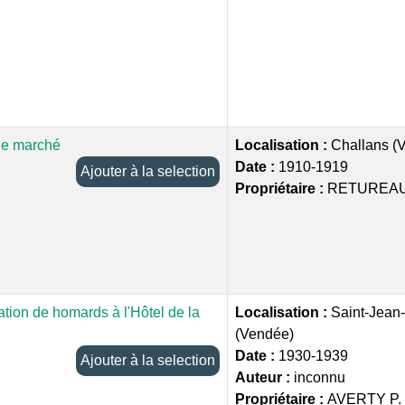
de marché
Localisation :
Challans (
Date :
1910-1919
Ajouter à la selection
Propriétaire :
RETUREAU
tion de homards à l'Hôtel de la
Localisation :
Saint-Jean
(Vendée)
Date :
1930-1939
Ajouter à la selection
Auteur :
inconnu
Propriétaire :
AVERTY P.