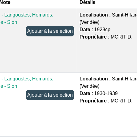
 Note
Détails
c - Langoustes, Homards,
Localisation :
Saint-Hilai
s - Sion
(Vendée)
Date :
1928cp
Ajouter à la selection
Propriétaire :
MORIT D.
c - Langoustes, Homards,
Localisation :
Saint-Hilai
s - Sion
(Vendée)
Date :
1930-1939
Ajouter à la selection
Propriétaire :
MORIT D.