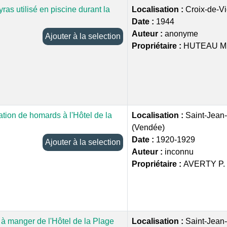
yras utilisé en piscine durant la
Localisation :
Croix-de-V
Date :
1944
Auteur :
anonyme
Ajouter à la selection
Propriétaire :
HUTEAU M
tion de homards à l'Hôtel de la
Localisation :
Saint-Jean
(Vendée)
Date :
1920-1929
Ajouter à la selection
Auteur :
inconnu
Propriétaire :
AVERTY P.
 à manger de l'Hôtel de la Plage
Localisation :
Saint-Jean