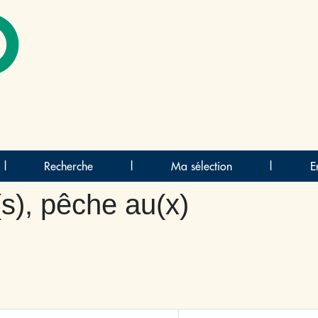
O
|
Recherche
|
Ma sélection
|
E
s), pêche au(x)