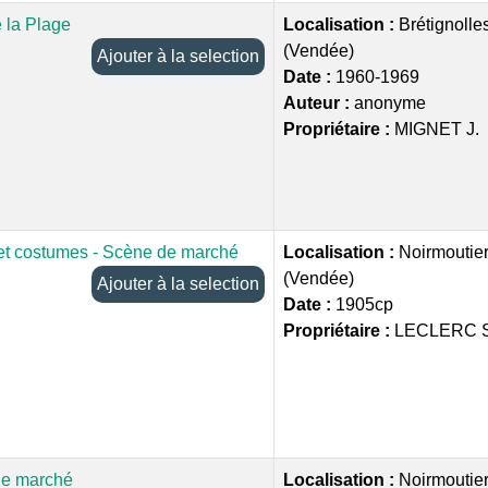
 la Plage
Localisation :
Brétignolle
(Vendée)
Ajouter à la selection
Date :
1960-1969
Auteur :
anonyme
Propriétaire :
MIGNET J.
 et costumes - Scène de marché
Localisation :
Noirmoutier-
(Vendée)
Ajouter à la selection
Date :
1905cp
Propriétaire :
LECLERC S
de marché
Localisation :
Noirmoutier-