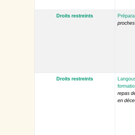
Droits restreints
Prépara
proches 
Droits restreints
Langous
formatio
repas d
en déc