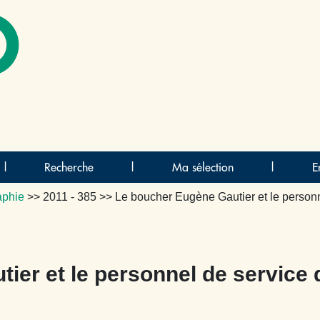
O
|
Recherche
|
Ma sélection
|
E
aphie
>>
2011 - 385
>> Le boucher Eugène Gautier et le person
ier et le personnel de service 