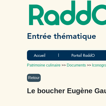
Radd
Entrée thématique
Accueil
|
Portail RaddO
Patrimoine culinaire
>>
Documents
>>
Iconogr
Le boucher Eugène Gaut