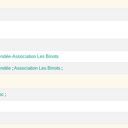
ndée-Association Les Binots
endée
;
Association Les Binots
;
oc
;