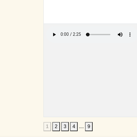
1
2
3
4
....
9