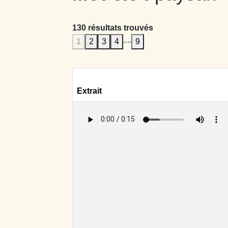
130 résultats trouvés
....
1
2
3
4
9
Extrait