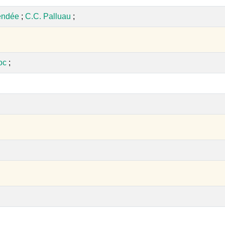
endée
;
C.C. Palluau
;
oc
;