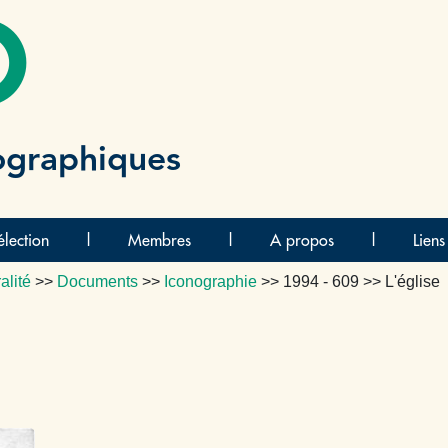
O
ographiques
lection
|
Membres
|
A propos
|
Liens
alité
>>
Documents
>>
Iconographie
>>
1994 - 609
>> L'église