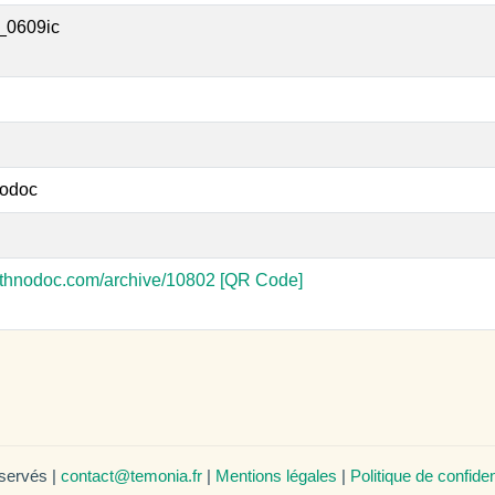
_0609ic
odoc
-ethnodoc.com/archive/10802
[QR Code]
éservés |
contact@temonia.fr
|
Mentions légales
|
Politique de confiden