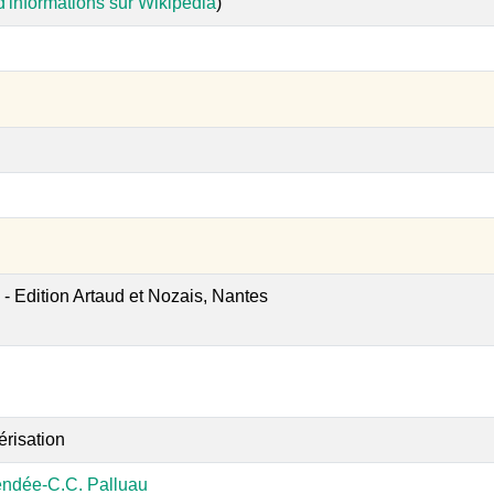
d'informations sur Wikipedia
)
- Edition Artaud et Nozais, Nantes
érisation
endée-C.C. Palluau