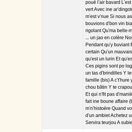
poué l'air bavard L'est 
vert Avec ine ar'dingot
m'est v'nue Si nous as
bouvions d'bon vin bia
rigolant Qu'ma belle-m
... un jao en colère N
Pendant qu'y buviant E
certain Qu'un mauvais
qu'est un lurin Et qu'e
Ces pigins sont po lo
un tas d'brindilles Y 
famille (bis) A c't'hur
chou bâtin Y te crapoui
Et qui n'fit pas d'man
fait ine boune affaire
m'n'histoère Quand vou
d'un ambiet Achetez u
Servira teurjou A subie