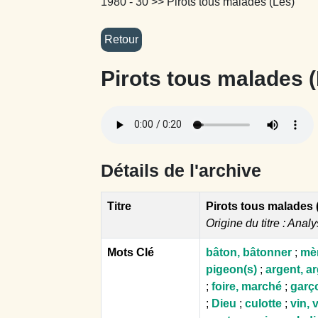
1980 - 30
>> Pirots tous malades (Les)
Pirots tous malades 
Détails de l'archive
Titre
Pirots tous malades 
Origine du titre : Analy
Mots Clé
bâton, bâtonner
;
mè
pigeon(s)
;
argent, a
;
foire, marché
;
garç
;
Dieu
;
culotte
;
vin, 