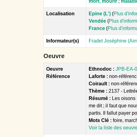
mort, mourir
;
maladi
Localisation
Epine (L')
(
Plus d'inf
Vendée
(
Plus d'infor
France
(
Plus d'inform
Informateur(s)
Fradet Joséphine (Aim
Oeuvre
Oeuvre
Ethnodoc :
JPB-EA-00
Référence
Laforte :
non-référencé
Coirault :
non-référen
Thème :
2137 - Lettré
Résumé :
Les oisons 
me dit ; il faut que no
partis. Il fallut payer p
Mots Clé :
foire, march
Voir la liste des oeuvr