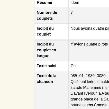
Résumé
Idem
Nombre de
7
couplets
Incipit du
Nous avions quatre pir
couplet
Incipit du
Y'avions quatre pirots
couplet en
langue
Texte saisi
Oui
Texte de la
085_01_1980_0030 Les 
chanson
Qu'étiont tertous mal
salade Ma femme me dis
L'avant l'vérounia A gu
grande place de la Sai
bounes gens Comme un 