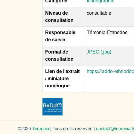
Catégorie
Iconographie
Niveau de
consultable
consultation
Responsable
Témonia-Ethnodoc
de saisie
Format de
JPEG (.jpg)
consultation
Lien de l'extrait
https://raddo-ethnodo
/ miniature
numérique
©2026
Témonia
| Tous droits réservés |
contact@temonia.f