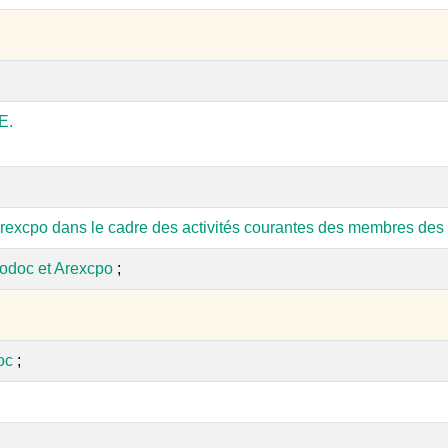
E.
rexcpo dans le cadre des activités courantes des membres des 
odoc et Arexcpo
;
oc
;