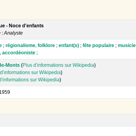
que - Noce d'enfants
e : Analyste
e
;
régionalisme, folklore
;
enfant(s)
;
fête populaire
;
musicie
, accordéoniste
;
de-Monts
(
Plus d'informations sur Wikipedia
)
d'informations sur Wikipedia
)
d'informations sur Wikipedia
)
 1959