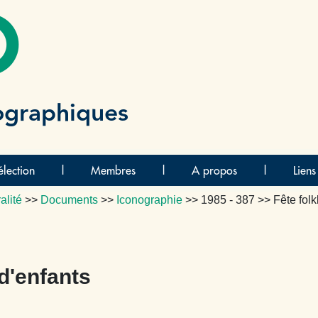
O
ographiques
lection
|
Membres
|
A propos
|
Liens
alité
>>
Documents
>>
Iconographie
>>
1985 - 387
>> Fête folk
 d'enfants