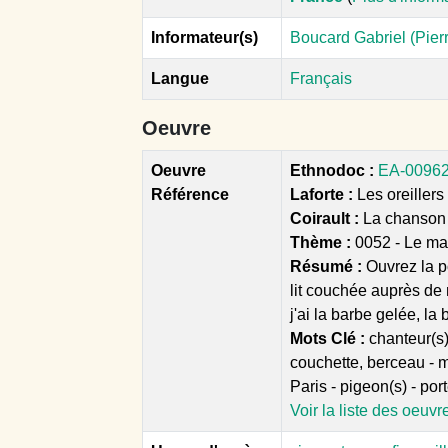
Informateur(s)
Boucard Gabriel (Pierr
Langue
Français
Oeuvre
Oeuvre
Ethnodoc :
EA-00962 
Référence
Laforte :
Les oreillers 
Coirault :
La chanson 
Thème :
0052 - Le ma
Résumé :
Ouvrez la p
lit couchée auprès de
j'ai la barbe gelée, la
Mots Clé :
chanteur(s)
couchette, berceau - ma
Paris - pigeon(s) - porte
Voir la liste des oeuvr