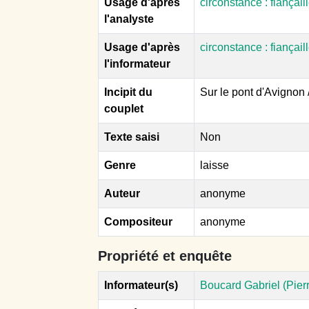
Usage d'après
circonstance : fiançai
l'analyste
Usage d'après
circonstance : fiançai
l'informateur
Incipit du
Sur le pont d'Avignon 
couplet
Texte saisi
Non
Genre
laisse
Auteur
anonyme
Compositeur
anonyme
Propriété et enquête
Informateur(s)
Boucard Gabriel (Pierr