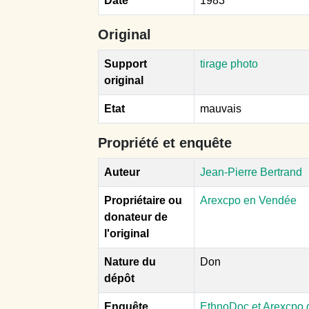
Date
1983
Original
Support
tirage photo
original
Etat
mauvais
Propriété et enquête
Auteur
Jean-Pierre Bertrand
Propriétaire ou
Arexcpo en Vendée
donateur de
l'original
Nature du
Don
dépôt
Enquête
EthnoDoc et Arexcpo d