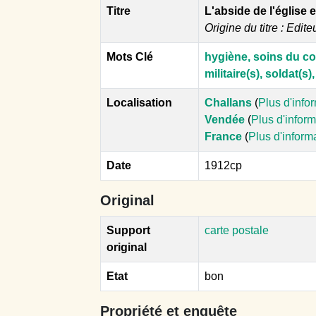
Titre
L'abside de l'église 
Origine du titre : Edite
Mots Clé
hygiène, soins du c
militaire(s), soldat(s),
Localisation
Challans
(
Plus d'info
Vendée
(
Plus d'infor
France
(
Plus d'inform
Date
1912cp
Original
Support
carte postale
original
Etat
bon
Propriété et enquête