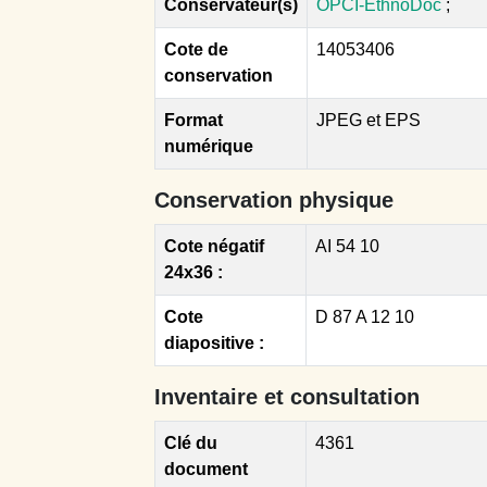
Conservateur(s)
OPCI-EthnoDoc
;
Cote de
14053406
conservation
Format
JPEG et EPS
numérique
Conservation physique
Cote négatif
AI 54 10
24x36 :
Cote
D 87 A 12 10
diapositive :
Inventaire et consultation
Clé du
4361
document