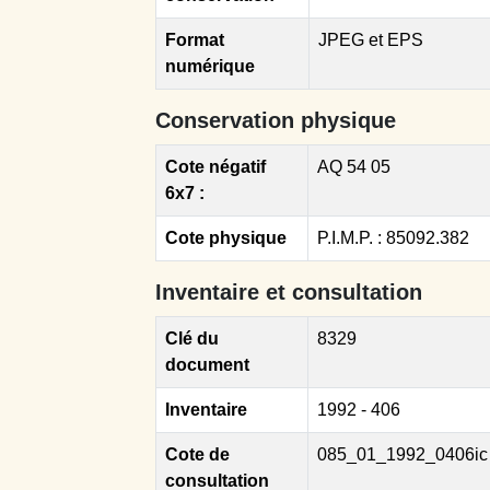
Format
JPEG et EPS
numérique
Conservation physique
Cote négatif
AQ 54 05
6x7 :
Cote physique
P.I.M.P. : 85092.382
Inventaire et consultation
Clé du
8329
document
Inventaire
1992 - 406
Cote de
085_01_1992_0406ic
consultation