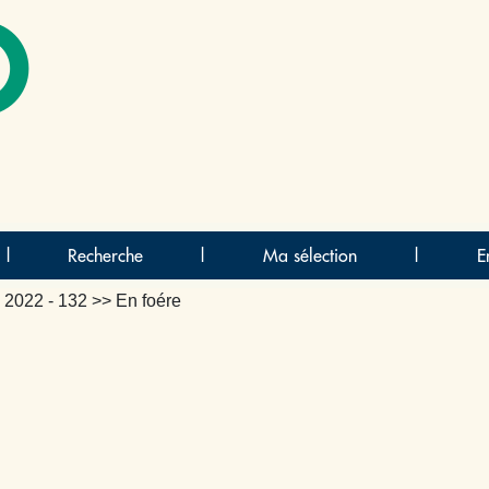
O
|
Recherche
|
Ma sélection
|
E
>
2022 - 132
>> En foére