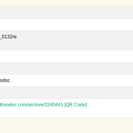
_0132re
odoc
-ethnodoc.com/archive/3240441
[QR Code]