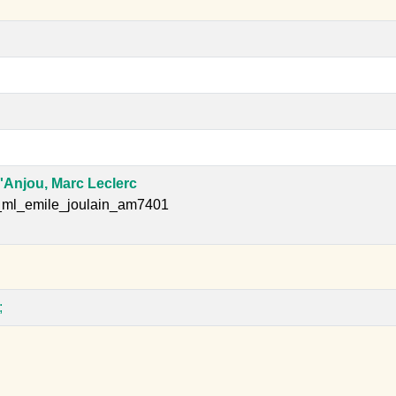
'Anjou, Marc Leclerc
l_ml_emile_joulain_am7401
;