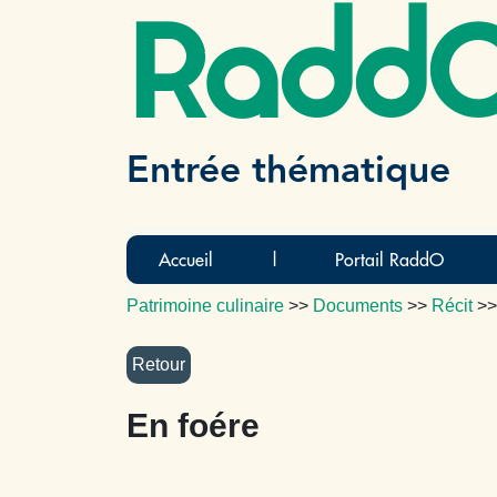
Radd
Entrée thématique
Accueil
|
Portail RaddO
Patrimoine culinaire
>>
Documents
>>
Récit
>
En foére