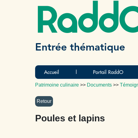
Radd
Entrée thématique
Accueil
|
Portail RaddO
Patrimoine culinaire
>>
Documents
>>
Témoig
Poules et lapins