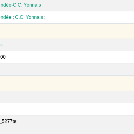
endée-C.C. Yonnais
endée
;
C.C. Yonnais
;
oc
;
:00
_5277te