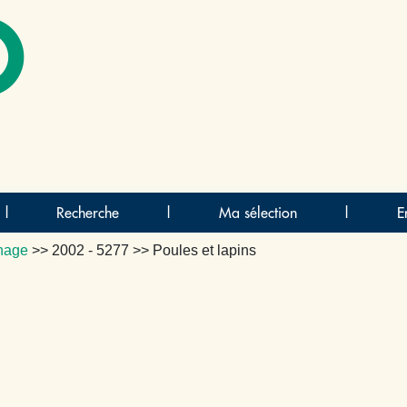
O
|
Recherche
|
Ma sélection
|
E
nage
>>
2002 - 5277
>> Poules et lapins