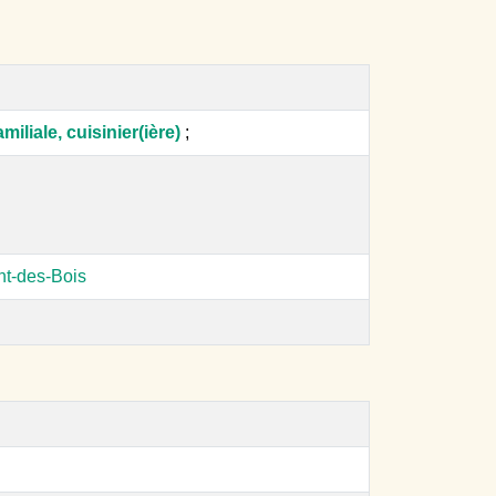
miliale, cuisinier(ière)
;
nt-des-Bois