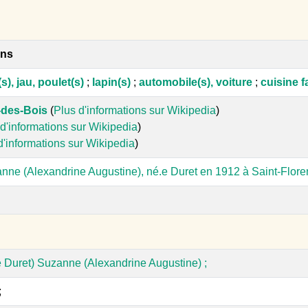
ins
s), jau, poulet(s)
;
lapin(s)
;
automobile(s), voiture
;
cuisine fa
-des-Bois
(
Plus d'informations sur Wikipedia
)
d'informations sur Wikipedia
)
d'informations sur Wikipedia
)
nne (Alexandrine Augustine), né.e Duret en 1912 à Saint-Flore
e Duret) Suzanne (Alexandrine Augustine) ;
;