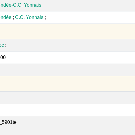
endée-C.C. Yonnais
endée
;
C.C. Yonnais
;
oc
;
:00
_5901te