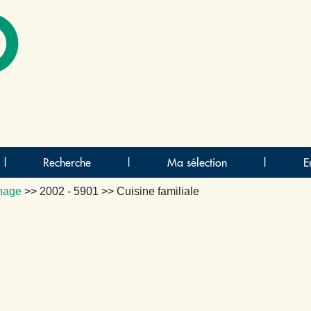
O
|
Recherche
|
Ma sélection
|
E
nage
>>
2002 - 5901
>> Cuisine familiale