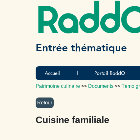
Radd
Entrée thématique
Accueil
|
Portail RaddO
Patrimoine culinaire
>>
Documents
>>
Témoig
Cuisine familiale