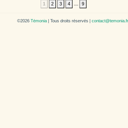
1
2
3
4
....
9
©2026
Témonia
| Tous droits réservés |
contact@temonia.f