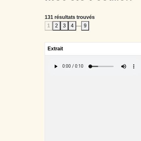
131 résultats trouvés
....
1
2
3
4
9
Extrait